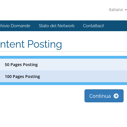
Italiano
chivio Domande
Stato del Network
Contattaci!
ntent Posting
50 Pages Posting
100 Pages Posting
Continua