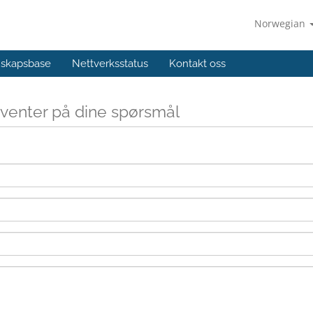
Norwegian
skapsbase
Nettverksstatus
Kontakt oss
g venter på dine spørsmål