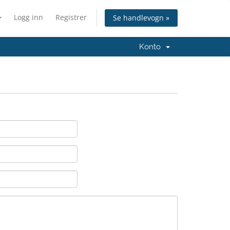
Logg inn
Registrer
Se handlevogn »
Konto