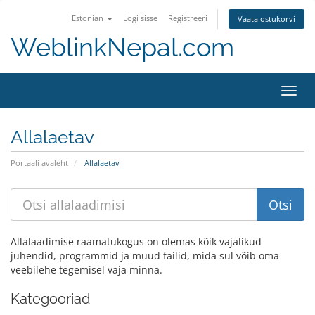
Estonian
Logi sisse
Registreeri
Vaata ostukorvi
WeblinkNepal.com
Toggl
navig
Allalaetav
Portaali avaleht
Allalaetav
Allalaadimise raamatukogus on olemas kõik vajalikud
juhendid, programmid ja muud failid, mida sul võib oma
veebilehe tegemisel vaja minna.
Kategooriad