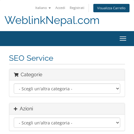
Italiano
Accedi
Registrati
Visualizza Carrello
WeblinkNepal.com
Attiv
Navi
SEO Service
Categorie
Azioni