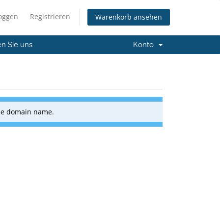
loggen
Registrieren
Warenkorb ansehen
en Sie uns
Konto
ree domain name.