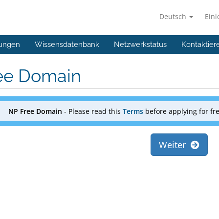
Deutsch
Ein
ungen
Wissensdatenbank
Netzwerkstatus
Kontaktier
ee Domain
NP Free Domain
- Please read this
Terms
before applying for f
Weiter