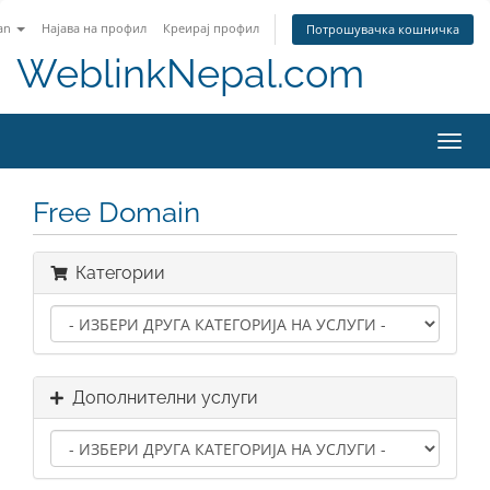
an
Најава на профил
Креирај профил
Потрошувачка кошничка
WeblinkNepal.com
Toggl
navig
Free Domain
Категории
Дополнителни услуги