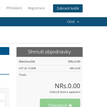
Přihlášení
Registrace
Zobrazit košík
Účet
Shrnutí objednávky
Mezisoučet
NRs.0.00
VAT @ 13.00%
NRs.0.00
Totals
NRs.0.00
Celkově dnes k zaplacení
Checkout