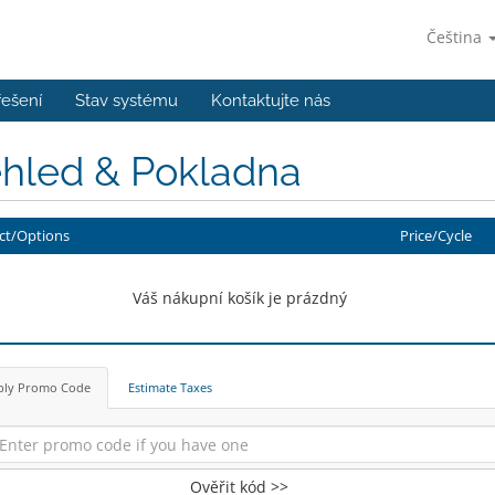
Čeština
řešení
Stav systému
Kontaktujte nás
ehled & Pokladna
ct/Options
Price/Cycle
Váš nákupní košík je prázdný
ply Promo Code
Estimate Taxes
Ověřit kód >>