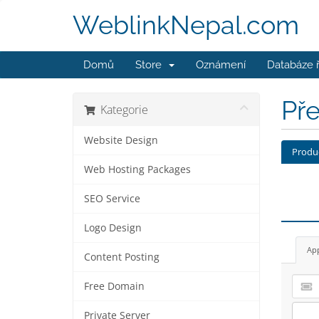
WeblinkNepal.com
Domů
Store
Oznámení
Databáze 
Př
Kategorie
Website Design
Produ
Web Hosting Packages
SEO Service
Logo Design
Ap
Content Posting
Free Domain
Private Server