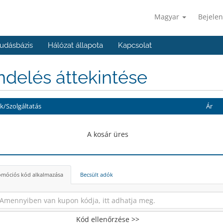
Magyar
Bejelen
udásbázis
Hálózat állapota
Kapcsolat
delés áttekintése
/Szolgáltatás
Ár
A kosár üres
móciós kód alkalmazása
Becsült adók
Kód ellenőrzése >>