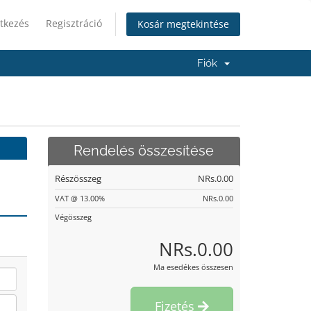
tkezés
Regisztráció
Kosár megtekintése
Fiók
Rendelés összesítése
Részösszeg
NRs.0.00
VAT @ 13.00%
NRs.0.00
Végösszeg
NRs.0.00
Ma esedékes összesen
Fizetés