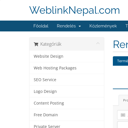
WeblinkNepal.com
Főoldal
Rendelés
Közlemények
T
Ren
Kategóriák
Website Design
Termék
Web Hosting Packages
SEO Service
Logo Design
Pro
Content Posting
Free Domain
Private Server