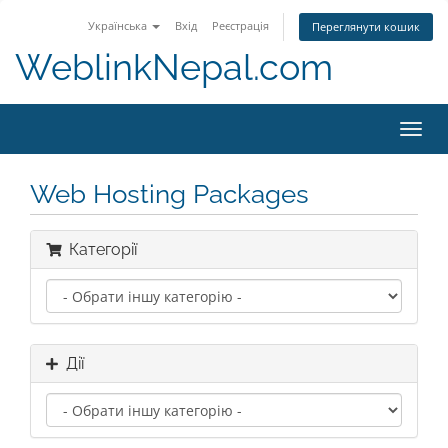
Українська
Вхід
Реєстрація
Переглянути кошик
WeblinkNepal.com
Toggl
navig
Web Hosting Packages
Категорії
Дії